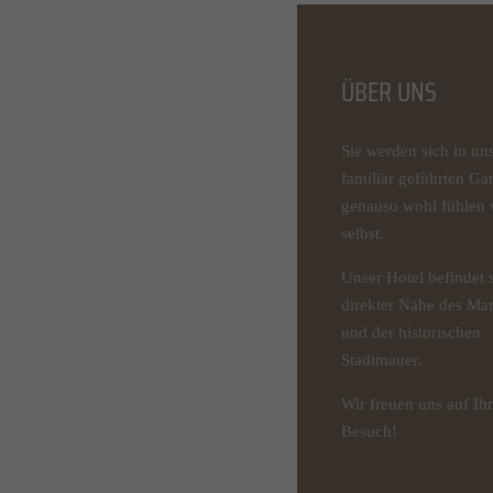
ÜBER UNS
Sie werden sich in u
familiär geführten Ga
genauso wohl fühlen 
selbst.
Unser Hotel befindet s
direkter Nähe des Mar
und der historischen
Stadtmauer.
Wir freuen uns auf Ih
Besuch!