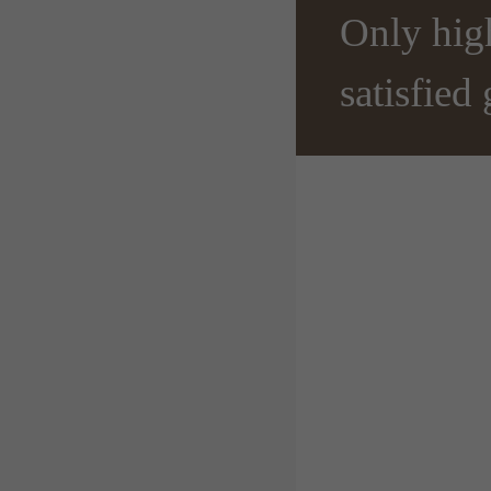
Only hig
satisfied 